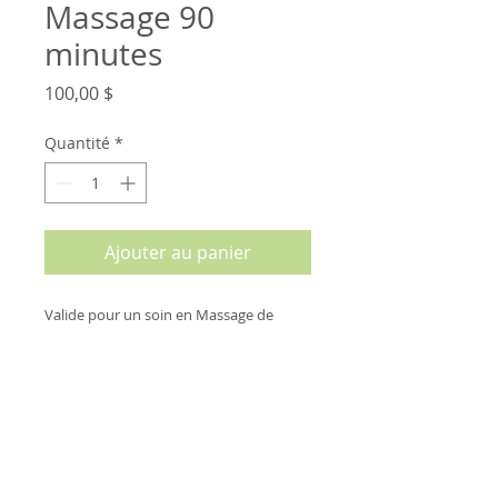
Massage 90
minutes
Prix
100,00 $
Quantité
*
Ajouter au panier
Valide pour un soin en Massage de
détente ou thérapeutique de 90
minutes
DÉTAILS D'ARTICLE
Valide pour un soin en Massage de